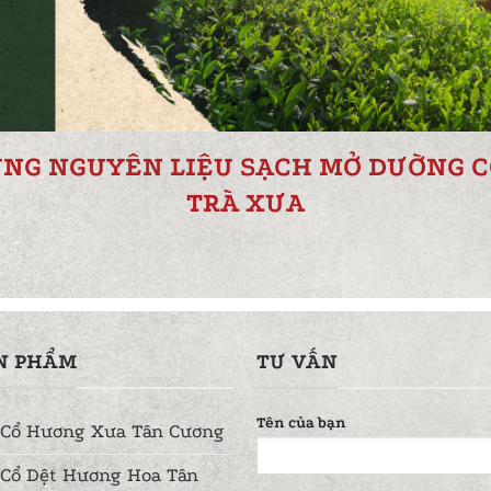
ÙNG NGUYÊN LIỆU SẠCH MỞ DƯỜNG C
TRÀ XƯA
N PHẨM
TƯ VẤN
Tên của bạn
 Cổ Hương Xưa Tân Cương
 Cổ Dệt Hương Hoa Tân