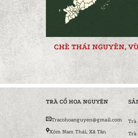
CHÈ THÁI NGUYÊN, V
TRÀ CỔ HOA NGUYÊN
SẢ
Tracohoanguyen@gmail.com
Trà
Xóm Nam Thái, Xã Tân
Trà