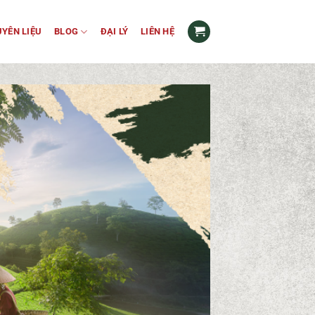
YÊN LIỆU
BLOG
ĐẠI LÝ
LIÊN HỆ