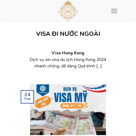
Chuyển
đến
nội
dung
VISA ĐI NƯỚC NGOÀI
Visa Hong Kong
Dịch vụ xin visa du lịch Hong Kong 2024
nhanh chóng, dễ dàng Quá trình [...]
24
Th4