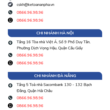
cskh@ketoananpha.vn
0866.96.98.96
0866.96.98.96
CHI NHÁNH HÀ NỘI
Tầng 16 Tòa nhà Việt Á, Số 9 Phố Duy Tân,
Phường Dịch Vọng Hậu, Quận Cầu Giấy
0866.96.98.96
0866.96.98.96
CHI NHÁNH ĐÀ NẴNG
Tầng 5 Toà nhà Sacombank 130 - 132 Bạch
Đằng, Quận Hải Châu
0866.96.98.96
0866.96.98.96