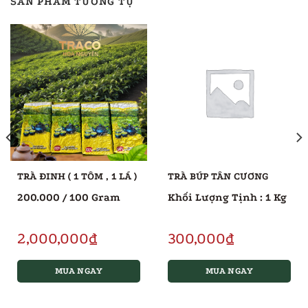
SẢN PHẨM TƯƠNG TỰ
TRÀ ĐINH ( 1 TÔM , 1 LÁ )
TRÀ BÚP TÂN CƯƠNG
200.000 / 100 Gram
Khối Lượng Tịnh : 1 Kg
2,000,000
₫
300,000
₫
MUA NGAY
MUA NGAY