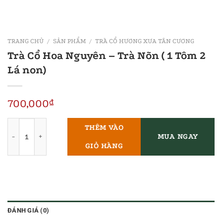
TRANG CHỦ
/
SẢN PHẨM
/
TRÀ CỔ HƯƠNG XƯA TÂN CƯƠNG
Trà Cổ Hoa Nguyên – Trà Nõn ( 1 Tôm 2
Lá non)
700,000
₫
Trà Cổ Hoa Nguyên - Trà Nõn ( 1 Tôm 2 Lá non) số lượng
THÊM VÀO
MUA NGAY
GIỎ HÀNG
ĐÁNH GIÁ (0)